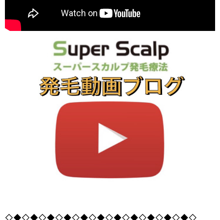
◇◆◇◆◇◆◇◆◇◆◇◆◇◆◇◆◇◆◇◆◇◆◇