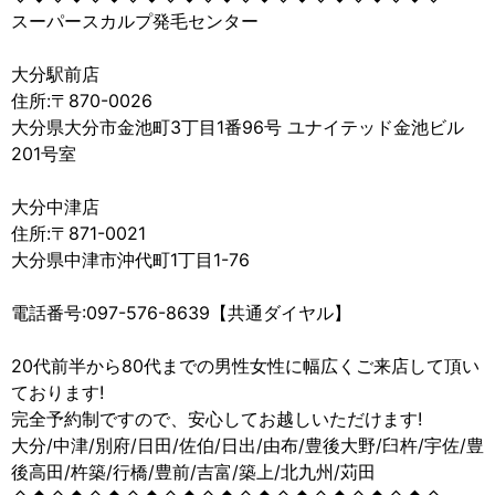
スーパースカルプ発毛センター
大分駅前店
住所:〒870-0026
大分県大分市金池町3丁目1番96号 ユナイテッド金池ビル
201号室
大分中津店
住所:〒871-0021
大分県中津市沖代町1丁目1-76
電話番号:097-576-8639【共通ダイヤル】
20代前半から80代までの男性女性に幅広くご来店して頂い
ております!
完全予約制ですので、安心してお越しいただけます!
大分/中津/別府/日田/佐伯/日出/由布/豊後大野/臼杵/宇佐/豊
後高田/杵築/行橋/豊前/吉富/築上/北九州/苅田