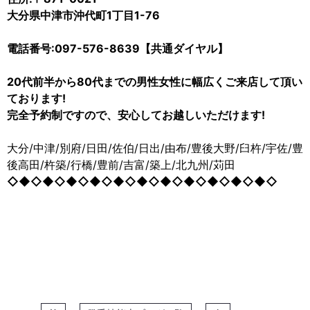
大分県中津市沖代町1丁目1-76
電話番号:097-576-8639【共通ダイヤル】
20代前半から80代までの男性女性に幅広くご来店して頂い
ております!
完全予約制ですので、安心してお越しいただけます!
大分/中津/別府/日田/佐伯/日出/由布/豊後大野/臼杵/宇佐/豊
後高田/杵築/行橋/豊前/吉富/築上/北九州/苅田
◇◆◇◆◇◆◇◆◇◆◇◆◇◆◇◆◇◆◇◆◇◆◇