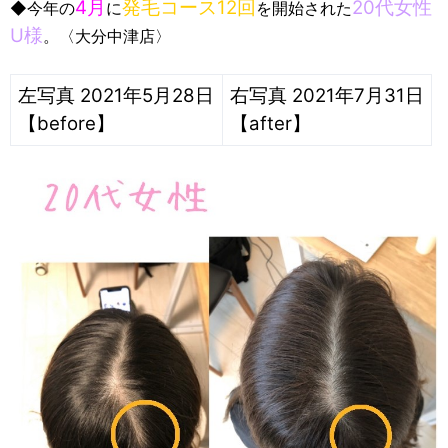
4月
発毛コース12回
20代女性
◆今年の
に
を開始された
U様
。〈大分中津店〉
左写真 2021年5月28日
右写真 2021年7月31日
【before】
【after】