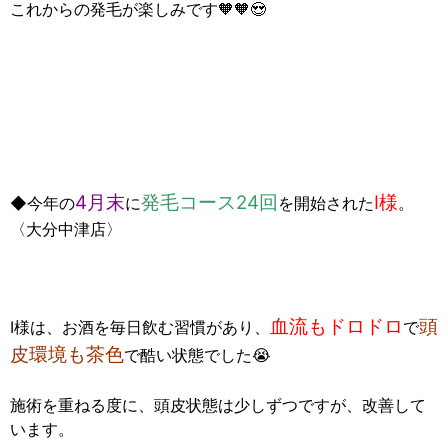
これからの発毛が楽しみです🧡🧡😍
4月末
発毛コース24回
I様
◆今年の
に
を開始された
。
〈大分中津店〉
血流もドロドロ
頭
I様は、お酒を毎日飲む習慣があり、
で
皮環境も茶色
で酷い状態でした😭
施術を重ねる度に、頭皮状態は少しずつですが、改善して
います。