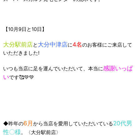
【10月9日と10日】
大分駅前店
大分中津店
4名
と
に
のお客様にご来店して
いただきました!
感謝いっぱ
いつも当店に足を運んでいただいて、本当に
い
です🥰💚💚
6月
20代男
◆昨年の
から当店を愛用していただいている
性〇様
。〈大分駅前店〉