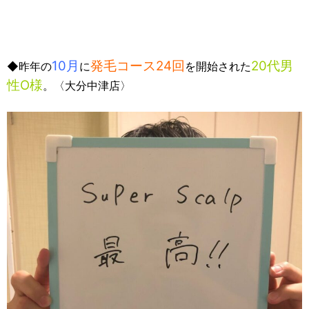
10月
発毛コース24回
20代男
◆昨年の
に
を開始された
性O様
。〈大分中津店〉