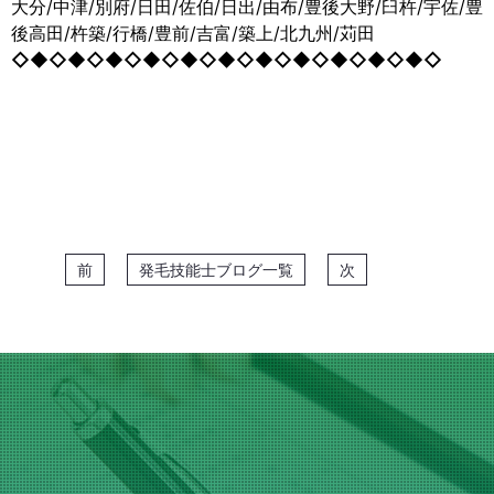
大分/中津/別府/日田/佐伯/日出/由布/豊後大野/臼杵/宇佐/豊
後高田/杵築/行橋/豊前/吉富/築上/北九州/苅田
◇◆◇◆◇◆◇◆◇◆◇◆◇◆◇◆◇◆◇◆◇◆◇
前
発毛技能士ブログ一覧
次