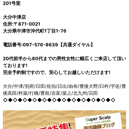
201号室
大分中津店
住所:〒871-0021
大分県中津市沖代町1丁目1-76
電話番号:097-576-8639【共通ダイヤル】
20代前半から80代までの男性女性に幅広くご来店して頂い
ております!
完全予約制ですので、安心してお越しいただけます!
大分/中津/別府/日田/佐伯/日出/由布/豊後大野/臼杵/宇佐/豊
後高田/杵築/行橋/豊前/吉富/築上/北九州/苅田
◇◆◇◆◇◆◇◆◇◆◇◆◇◆◇◆◇◆◇◆◇◆◇