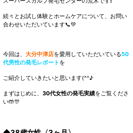
スーパースカルプ発毛センターの荒木です❗
続々とお試し体験とホームケアについて、お問い
合わせいただいています📞💚
今回は、
大分中津店
を愛用していただいている
50
代男性の発毛レポート
を
ご紹介していきたいと思います(^^♪
まずはじめに、
30代女性の発毛実績
をご覧くださ
い🤲🎊
◆38歳女性〈3ヶ月〉