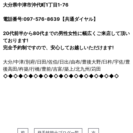
大分県中津市沖代町1丁目1-76
電話番号:097-576-8639【共通ダイヤル】
20代前半から80代までの男性女性に幅広くご来店して頂い
ております!
完全予約制ですので、安心してお越しいただけます!
大分/中津/別府/日田/佐伯/日出/由布/豊後大野/臼杵/宇佐/豊
後高田/杵築/行橋/豊前/吉富/築上/北九州/苅田
◇◆◇◆◇◆◇◆◇◆◇◆◇◆◇◆◇◆◇◆◇◆◇
前
発毛技能士ブログ一覧
次