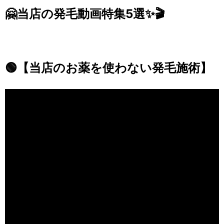
🤗当店の発毛動画特集5選✨🎬
🟢【当
店のお薬を使わない発毛施術】