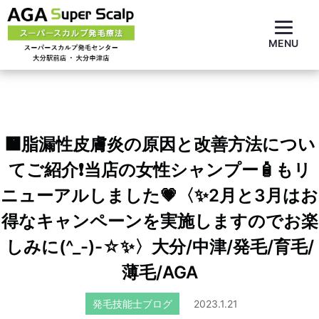
MENU
🟧脂漏性皮膚炎の原因と改善方法につい
てご紹介❗当店の女性シャンプー🧴もリ
ニューアルしました💗〈✨2月と3月はお
得なキャンペーンを実施しますのでお楽
しみに(^_-)-☆✨〉大分/中津/発毛/育毛/
薄毛/AGA
発毛技能士ブログ
2023.1.21