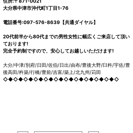
住所:〒871-0021
大分県中津市沖代町1丁目1-76
電話番号:097-576-8639【共通ダイヤル】
20代前半から80代までの男性女性に幅広くご来店して頂い
ております!
完全予約制ですので、安心してお越しいただけます!
大分/中津/別府/日田/佐伯/日出/由布/豊後大野/臼杵/宇佐/豊
後高田/杵築/行橋/豊前/吉富/築上/北九州/苅田
◇◆◇◆◇◆◇◆◇◆◇◆◇◆◇◆◇◆◇◆◇◆◇