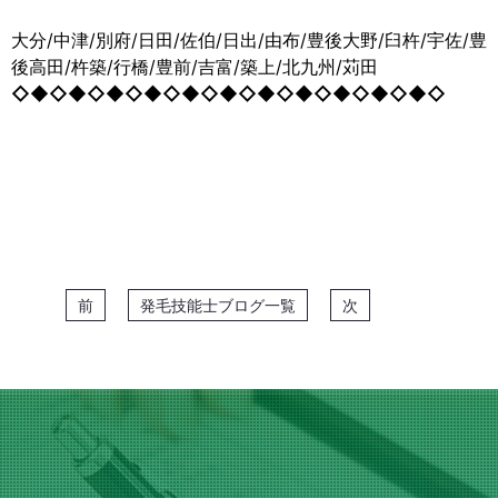
大分/中津/別府/日田/佐伯/日出/由布/豊後大野/臼杵/宇佐/豊
後高田/杵築/行橋/豊前/吉富/築上/北九州/苅田
◇◆◇◆◇◆◇◆◇◆◇◆◇◆◇◆◇◆◇◆◇◆◇
前
発毛技能士ブログ一覧
次